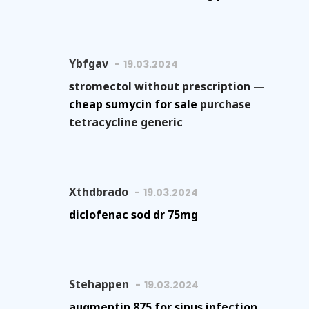
Ybfgav
19.03.2024
stromectol without prescription —
cheap sumycin for sale
purchase
tetracycline generic
Xthdbrado
19.03.2024
diclofenac sod dr 75mg
Stehappen
19.03.2024
augmentin 875 for sinus infection