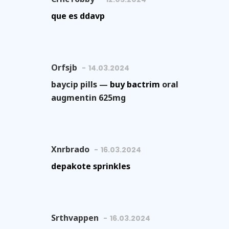
que es ddavp
Orfsjb
14.03.2024
baycip pills —
buy bactrim
oral
augmentin 625mg
Xnrbrado
16.03.2024
depakote sprinkles
Srthvappen
16.03.2024