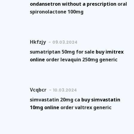
ondansetron without a prescription
oral
spironolactone 100mg
Hkfzjy
09.03.2024
sumatriptan 50mg for sale
buy imitrex
online
order levaquin 250mg generic
Vcqbcr
10.03.2024
simvastatin 20mg ca
buy simvastatin
10mg online
order valtrex generic