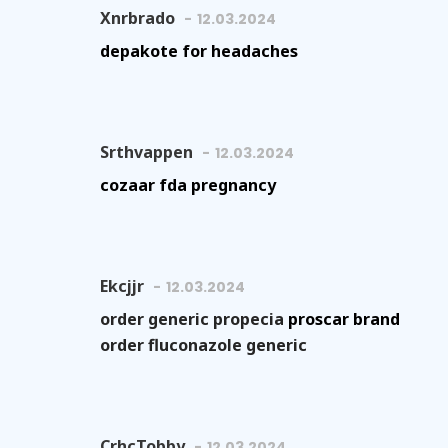
Xnrbrado
12.03.2024
depakote for headaches
Srthvappen
12.03.2024
cozaar fda pregnancy
Ekcjjr
12.03.2024
order generic propecia
proscar brand
order fluconazole generic
CrhcTobby
12.03.2024