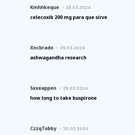
Kmhhkeque
28.03.2024
celecoxib 200 mg para que sirve
Xncbrado
29.03.2024
ashwagandha research
Sxxeappen
29.03.2024
how long to take buspirone
CzzqTobby
30.03.2024