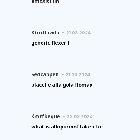
amoxicillin
Xtmfbrado
21.03.2024
generic flexeril
Sedcappen
21.03.2024
placche alla gola flomax
Kmtfkeque
23.03.2024
what is allopurinol taken for