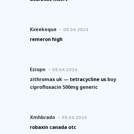
Kxeekeque
09.04.2024
remeron high
Eziopn
09.04.2024
zithromax uk —
tetracycline us
buy
ciprofloxacin 500mg generic
Xmhbrado
09.04.2024
robaxin canada otc