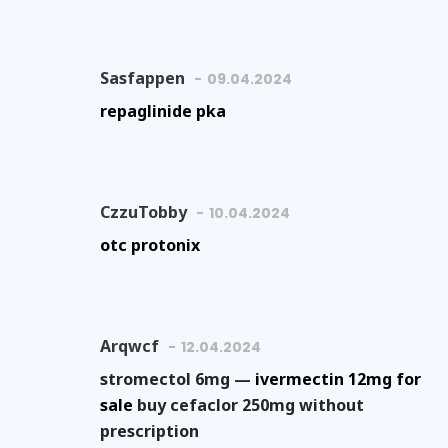
Sasfappen
09.04.2024
repaglinide pka
CzzuTobby
10.04.2024
otc protonix
Arqwcf
12.04.2024
stromectol 6mg —
ivermectin 12mg for
sale
buy cefaclor 250mg without
prescription