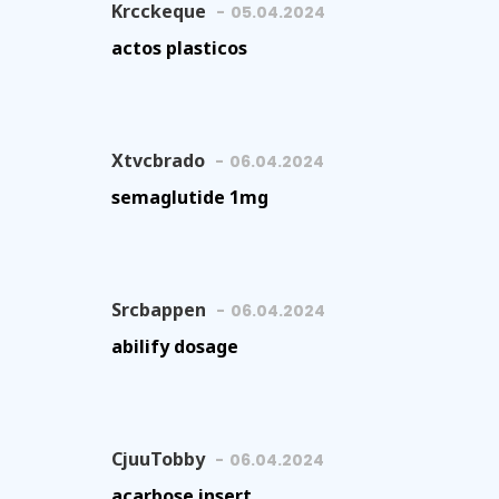
Krcckeque
05.04.2024
actos plasticos
Xtvcbrado
06.04.2024
semaglutide 1mg
Srcbappen
06.04.2024
abilify dosage
CjuuTobby
06.04.2024
acarbose insert