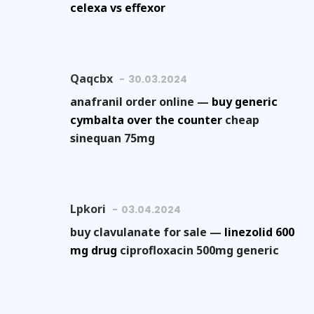
celexa vs effexor
Qaqcbx
30.03.2024
anafranil order online —
buy generic
cymbalta over the counter
cheap
sinequan 75mg
Lpkori
03.04.2024
buy clavulanate for sale —
linezolid 600
mg drug
ciprofloxacin 500mg generic