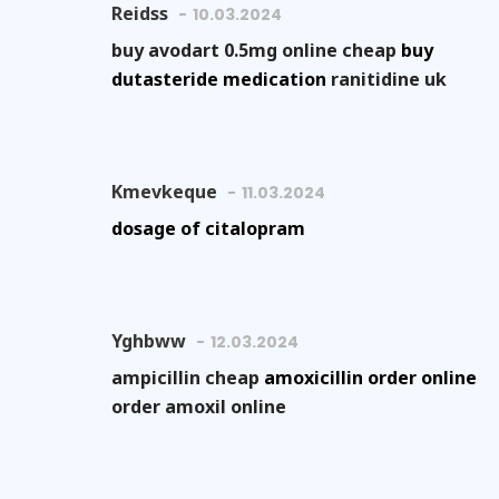
Reidss
10.03.2024
buy avodart 0.5mg online cheap
buy
dutasteride medication
ranitidine uk
Kmevkeque
11.03.2024
dosage of citalopram
Yghbww
12.03.2024
ampicillin cheap
amoxicillin order online
order amoxil online