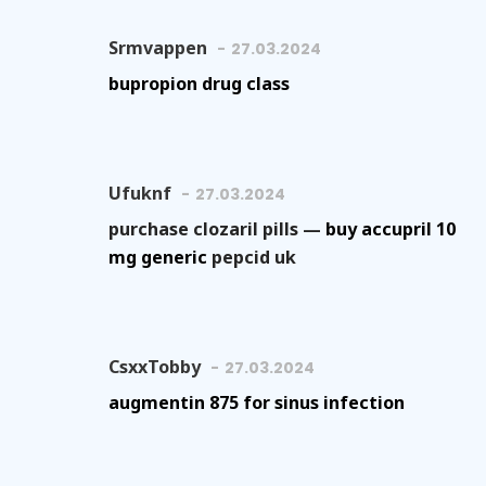
Srmvappen
27.03.2024
bupropion drug class
Ufuknf
27.03.2024
purchase clozaril pills —
buy accupril 10
mg generic
pepcid uk
CsxxTobby
27.03.2024
augmentin 875 for sinus infection