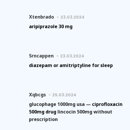
Xtenbrado
23.03.2024
aripiprazole 30 mg
Srncappen
23.03.2024
diazepam or amitriptyline for sleep
Xqbcgs
25.03.2024
glucophage 1000mg usa —
ciprofloxacin
500mg drug
lincocin 500mg without
prescription