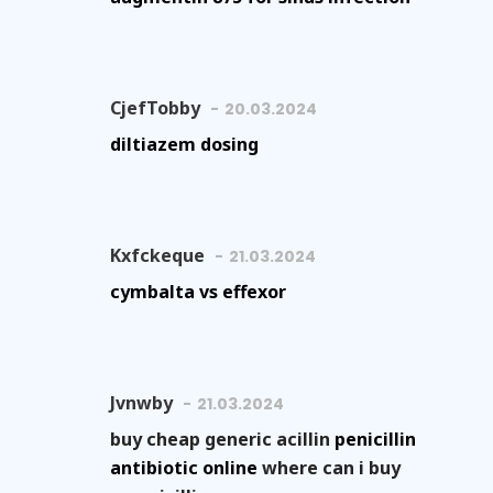
CjefTobby
20.03.2024
diltiazem dosing
Kxfckeque
21.03.2024
cymbalta vs effexor
Jvnwby
21.03.2024
buy cheap generic acillin
penicillin
antibiotic online
where can i buy