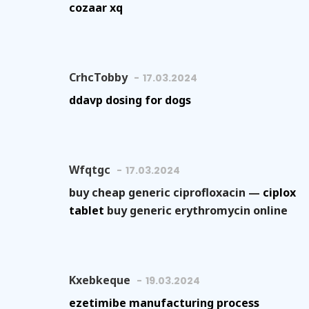
cozaar xq
CrhcTobby
17.03.2024
ddavp dosing for dogs
Wfqtgc
17.03.2024
buy cheap generic ciprofloxacin —
ciplox
tablet
buy generic erythromycin online
Kxebkeque
19.03.2024
ezetimibe manufacturing process