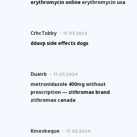
erythromycin online
erythromycin usa
CrhcTobby
17.03.2024
ddavp side effects dogs
Duairb
17.03.2024
metronidazole 400mg without
prescription —
zithromax brand
zithromax canada
Kmevkeque
17.03.2024