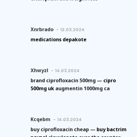
Xnrbrado
12.03.2024
medications depakote
Xhwyzl
14.03.2024
brand ciprofloxacin 500mg —
cipro
500mg uk
augmentin 1000mg ca
Kcqebm
14.03.2024
buy ciprofloxacin cheap —
buy bactrim