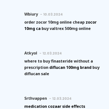
Wbiury
10.03.2024
order zocor 10mg online cheap
zocor
10mg ca
buy valtrex 500mg online
Atkyol
12.03.2024
where to buy finasteride without a
prescription
diflucan 100mg brand
buy
diflucan sale
Srthvappen
12.03.2024
medication cozaar side effects