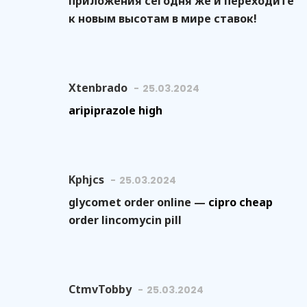
приложения сегодня же и переходите
к новым высотам в мире ставок!
Xtenbrado
25.03.2024
aripiprazole high
Kphjcs
25.03.2024
glycomet order online —
cipro cheap
order lincomycin pill
CtmvTobby
25.03.2024