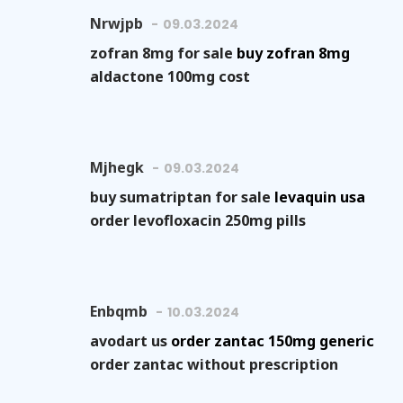
Nrwjpb
09.03.2024
zofran 8mg for sale
buy zofran 8mg
aldactone 100mg cost
Mjhegk
09.03.2024
buy sumatriptan for sale
levaquin usa
order levofloxacin 250mg pills
Enbqmb
10.03.2024
avodart us
order zantac 150mg generic
order zantac without prescription