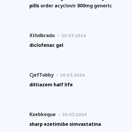
pills
order acyclovir 800mg generic
Xthdbrado
20.03.2024
diclofenac gel
CjefTobby
20.03.2024
diltiazem half life
Kxebkeque
20.03.2024
sharp ezetimibe simvastatina