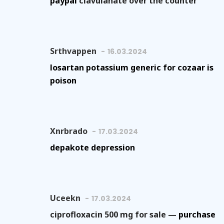
paypal
clavulanate over the counter
Srthvappen
16.03.2024
losartan potassium generic for cozaar is
poison
Xnrbrado
17.03.2024
depakote depression
Uceekn
17.03.2024
ciprofloxacin 500 mg for sale —
purchase