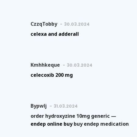
CzzqTobby
30.03.2024
celexa and adderall
Kmhhkeque
30.03.2024
celecoxib 200 mg
Bypwlj
31.03.2024
order hydroxyzine 10mg generic —
endep online buy
buy endep medication