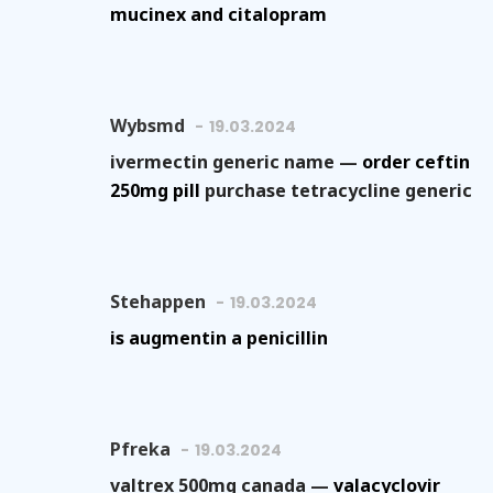
mucinex and citalopram
Wybsmd
19.03.2024
ivermectin generic name —
order ceftin
250mg pill
purchase tetracycline generic
Stehappen
19.03.2024
is augmentin a penicillin
Pfreka
19.03.2024
valtrex 500mg canada —
valacyclovir