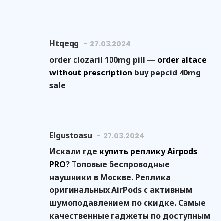
Htqeqg
27.03.2024
order clozaril 100mg pill —
order altace
without prescription
buy pepcid 40mg
sale
Elgustoasu
27.03.2024
Искали где
купить реплику Airpods
PRO
? Топовые беспроводные
наушники в Москве. Реплика
оригинальных AirPods с активным
шумоподавлением по скидке. Самые
качественные гаджеты по доступным