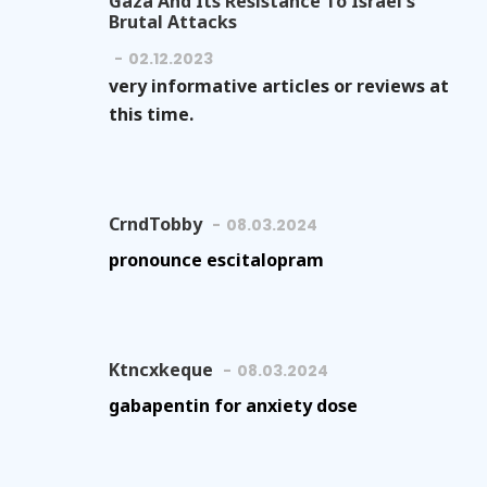
Gaza And Its Resistance To Israel's
Brutal Attacks
02.12.2023
very informative articles or reviews at
this time.
CrndTobby
08.03.2024
pronounce escitalopram
Ktncxkeque
08.03.2024
gabapentin for anxiety dose