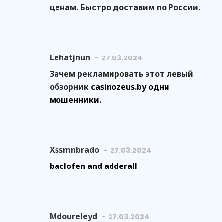
ценам. Быстро доставим по России.
Lehatjnun
27.03.2024
Зачем рекламировать этот левый
обзорник
casinozeus.by одни
мошенники
.
Xssmnbrado
27.03.2024
baclofen and adderall
Mdoureleyd
27.03.2024