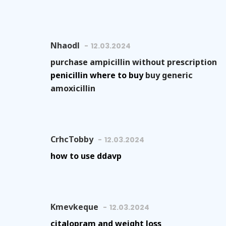
Nhaodl
12.03.2024
purchase ampicillin without prescription
penicillin where to buy
buy generic
amoxicillin
CrhcTobby
12.03.2024
how to use ddavp
Kmevkeque
12.03.2024
citalopram and weight loss