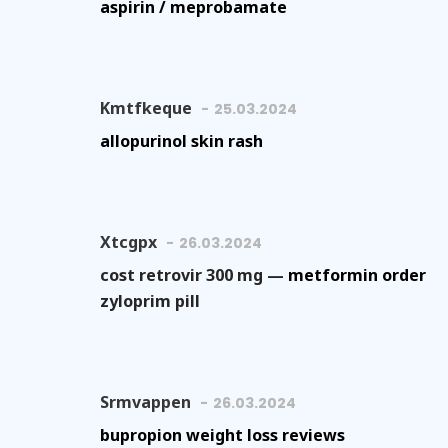
aspirin / meprobamate
Kmtfkeque
25.03.2024
allopurinol skin rash
Xtcgpx
26.03.2024
cost retrovir 300 mg —
metformin order
zyloprim pill
Srmvappen
26.03.2024
bupropion weight loss reviews