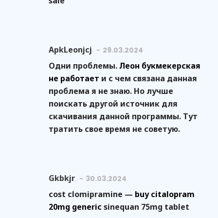
sale
ApkLeonjcj
29.03.2024
Одни проблемы.
Леон букмекерская
не работает
и с чем связана данная
проблема я не знаю. Но лучше
поискать другой источник для
скачивания данной программы. Тут
тратить свое время не советую.
Gkbkjr
30.03.2024
cost clomipramine —
buy citalopram
20mg generic
sinequan 75mg tablet