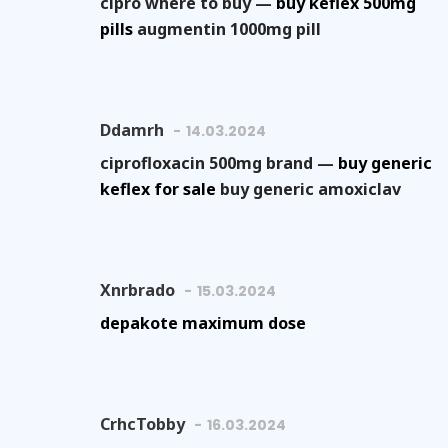
cipro where to buy —
buy keflex 500mg
pills
augmentin 1000mg pill
Ddamrh
14.03.2024
ciprofloxacin 500mg brand —
buy generic
keflex for sale
buy generic amoxiclav
Xnrbrado
15.03.2024
depakote maximum dose
CrhcTobby
16.03.2024