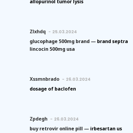
allopurinol tumor lysis
Zlxhdq
25.03.2024
glucophage 500mg brand —
brand septra
lincocin 500mg usa
Xssmnbrado
26.03.2024
dosage of baclofen
Zpdegh
26.03.2024
buy retrovir online pill —
irbesartan us