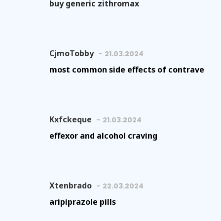
buy generic zithromax
CjmoTobby
21.03.2024
most common side effects of contrave
Kxfckeque
21.03.2024
effexor and alcohol craving
Xtenbrado
22.03.2024
aripiprazole pills