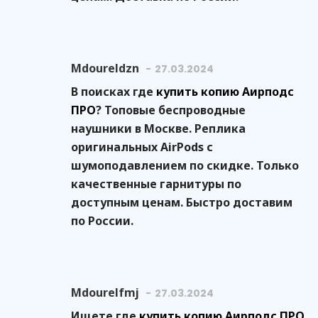
Mdoureldzn
27.03.2024
В поисках где
купить копию Аирподс
ПРО
? Топовые беспроводные
наушники в Москве. Реплика
оригинальных AirPods с
шумоподавлением по скидке. Только
качественные гарнитуры по
доступным ценам. Быстро доставим
по России.
Mdourelfmj
27.03.2024
Ищете где
купить копию Аирподс ПРО