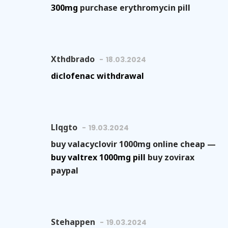
300mg
purchase erythromycin pill
Xthdbrado
18.03.2024
diclofenac withdrawal
Llqgto
19.03.2024
buy valacyclovir 1000mg online cheap —
buy valtrex 1000mg pill
buy zovirax
paypal
Stehappen
19.03.2024