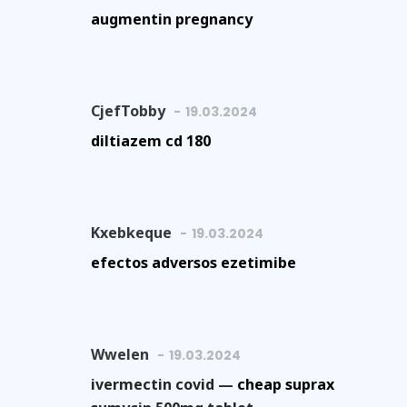
augmentin pregnancy
CjefTobby
19.03.2024
diltiazem cd 180
Kxebkeque
19.03.2024
efectos adversos ezetimibe
Wwelen
19.03.2024
ivermectin covid —
cheap suprax