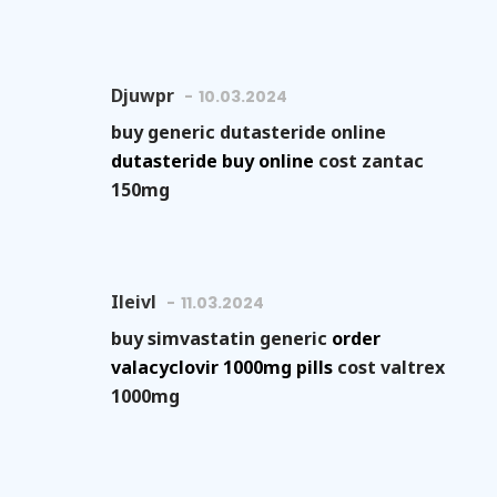
Djuwpr
10.03.2024
buy generic dutasteride online
dutasteride buy online
cost zantac
150mg
Ileivl
11.03.2024
buy simvastatin generic
order
valacyclovir 1000mg pills
cost valtrex
1000mg