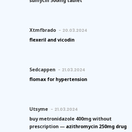
sumycin 500mg tablet
Xtmfbrado
20.03.2024
flexeril and vicodin
Sedcappen
21.03.2024
flomax for hypertension
Utsyme
21.03.2024
buy metronidazole 400mg without
prescription —
azithromycin 250mg drug