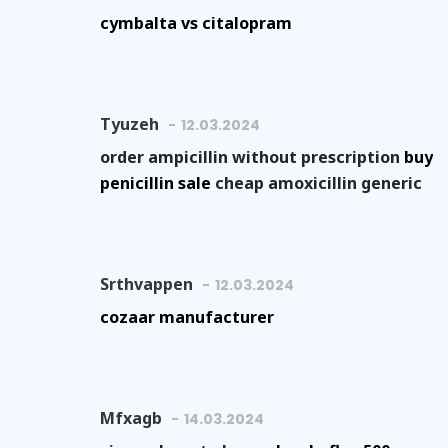
cymbalta vs citalopram
Tyuzeh
12.03.2024
order ampicillin without prescription
buy
penicillin sale
cheap amoxicillin generic
Srthvappen
12.03.2024
cozaar manufacturer
Mfxagb
14.03.2024