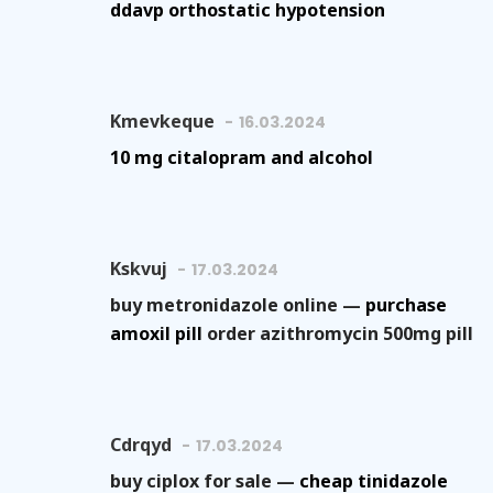
ddavp orthostatic hypotension
Kmevkeque
16.03.2024
10 mg citalopram and alcohol
Kskvuj
17.03.2024
buy metronidazole online —
purchase
amoxil pill
order azithromycin 500mg pill
Cdrqyd
17.03.2024
buy ciplox for sale —
cheap tinidazole