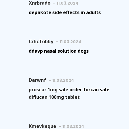
Xnrbrado
11.03.2024
depakote side effects in adults
CrhcTobby
11.03.2024
ddavp nasal solution dogs
Darwnf
11.03.2024
proscar 1mg sale
order forcan sale
diflucan 100mg tablet
Kmevkeque
11.03.2024