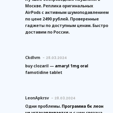
Москве. Реплика оригинальных
AirPods с активным шумоподавлением
по цене 2490 рублей. Проверенные
гаджеты по доступным ценам. Быстро
доставим по России.
Ckdlvm
28.03.2024
buy clozaril —
amaryl 1mg oral
famotidine tablet
LeonApkrsv
28.03.2024
Одни проблемы.
Программа бк леон
не устанавливается
и с чем связана