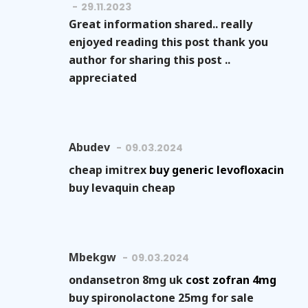
29.11.2023
Great information shared.. really
enjoyed reading this post thank you
author for sharing this post ..
appreciated
Abudev
09.03.2024
cheap imitrex
buy generic levofloxacin
buy levaquin cheap
Mbekgw
09.03.2024
ondansetron 8mg uk
cost zofran 4mg
buy spironolactone 25mg for sale