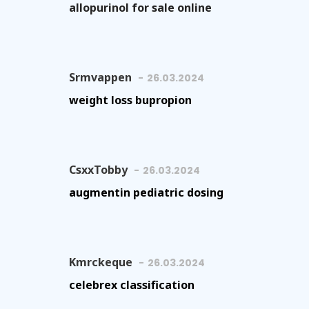
allopurinol for sale online
Srmvappen
26.03.2024
weight loss bupropion
CsxxTobby
26.03.2024
augmentin pediatric dosing
Kmrckeque
26.03.2024
celebrex classification