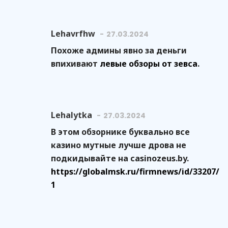
Lehavrfhw
27.03.2024
Похоже админы явно за деньги
впихивают
левые обзоры от зевса
.
Lehalytka
27.03.2024
В этом обзорнике буквально все
казино мутные лучше дрова не
подкидывайте на casinozeus.by.
https://globalmsk.ru/firmnews/id/33207/
1