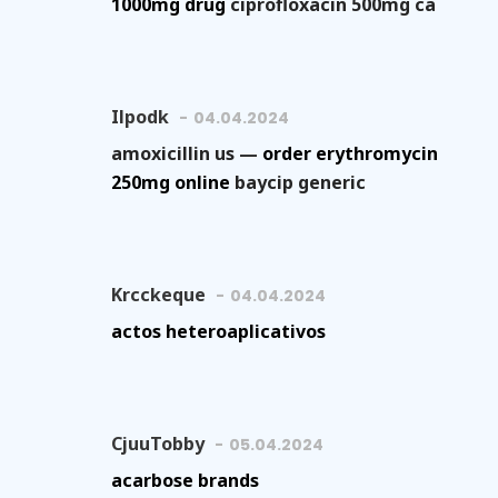
1000mg drug
ciprofloxacin 500mg ca
Ilpodk
04.04.2024
amoxicillin us —
order erythromycin
250mg online
baycip generic
Krcckeque
04.04.2024
actos heteroaplicativos
CjuuTobby
05.04.2024
acarbose brands