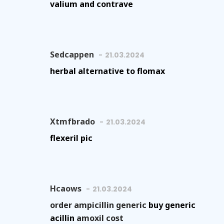
valium and contrave
Sedcappen
21.03.2024
herbal alternative to flomax
Xtmfbrado
21.03.2024
flexeril pic
Hcaows
21.03.2024
order ampicillin generic
buy generic
acillin
amoxil cost