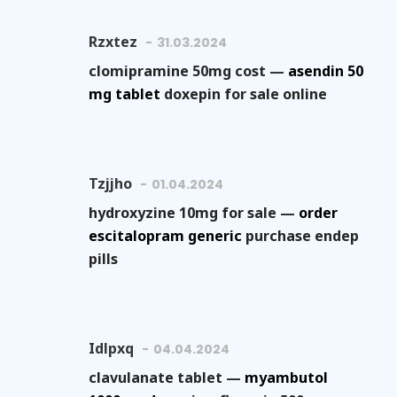
Rzxtez
31.03.2024
clomipramine 50mg cost —
asendin 50
mg tablet
doxepin for sale online
Tzjjho
01.04.2024
hydroxyzine 10mg for sale —
order
escitalopram generic
purchase endep
pills
Idlpxq
04.04.2024
clavulanate tablet —
myambutol