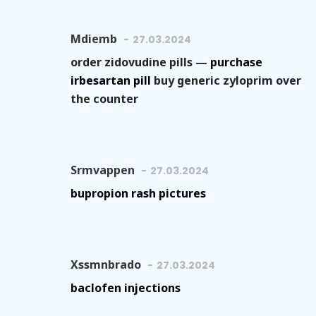
Mdiemb
27.03.2024
order zidovudine pills —
purchase
irbesartan pill
buy generic zyloprim over
the counter
Srmvappen
27.03.2024
bupropion rash pictures
Xssmnbrado
27.03.2024
baclofen injections