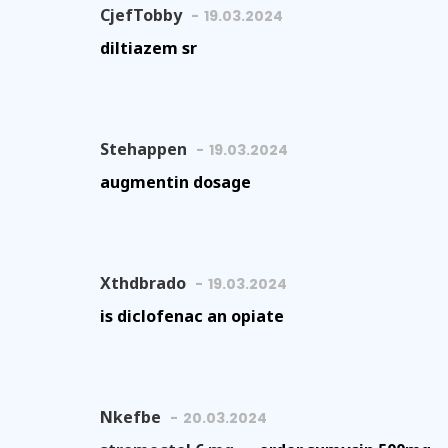
CjefTobby
19.03.2024
diltiazem sr
Stehappen
19.03.2024
augmentin dosage
Xthdbrado
19.03.2024
is diclofenac an opiate
Nkefbe
20.03.2024