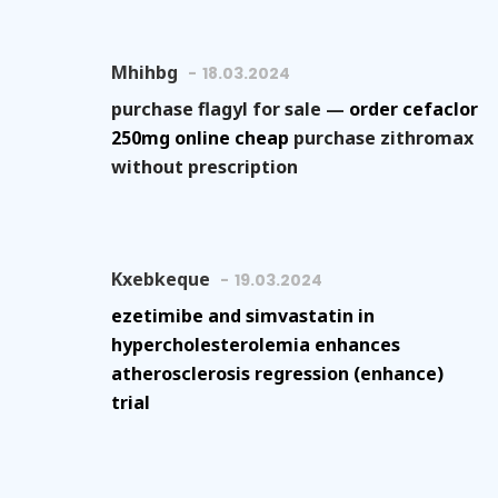
Mhihbg
18.03.2024
purchase flagyl for sale —
order cefaclor
250mg online cheap
purchase zithromax
without prescription
Kxebkeque
19.03.2024
ezetimibe and simvastatin in
hypercholesterolemia enhances
atherosclerosis regression (enhance)
trial