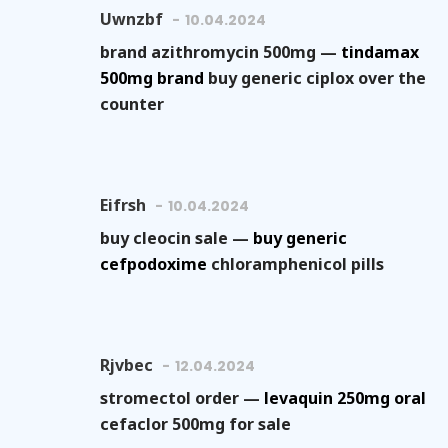
Uwnzbf
10.04.2024
brand azithromycin 500mg —
tindamax
500mg brand
buy generic ciplox over the
counter
Eifrsh
10.04.2024
buy cleocin sale —
buy generic
cefpodoxime
chloramphenicol pills
Rjvbec
12.04.2024
stromectol order —
levaquin 250mg oral
cefaclor 500mg for sale