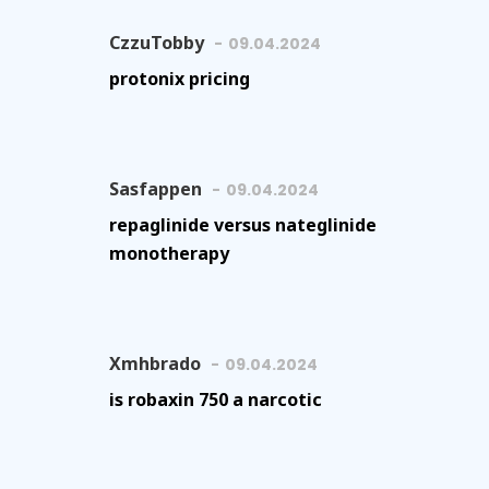
CzzuTobby
09.04.2024
protonix pricing
Sasfappen
09.04.2024
repaglinide versus nateglinide
monotherapy
Xmhbrado
09.04.2024
is robaxin 750 a narcotic