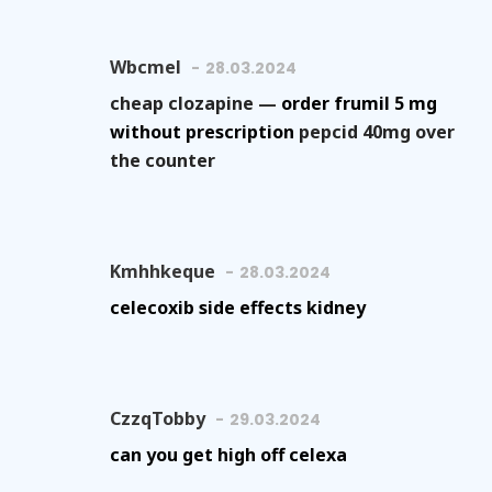
Wbcmel
28.03.2024
cheap clozapine —
order frumil 5 mg
without prescription
pepcid 40mg over
the counter
Kmhhkeque
28.03.2024
celecoxib side effects kidney
CzzqTobby
29.03.2024
can you get high off celexa