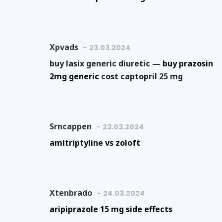
Xpvads
23.03.2024
buy lasix generic diuretic —
buy prazosin
2mg generic
cost captopril 25 mg
Srncappen
23.03.2024
amitriptyline vs zoloft
Xtenbrado
24.03.2024
aripiprazole 15 mg side effects