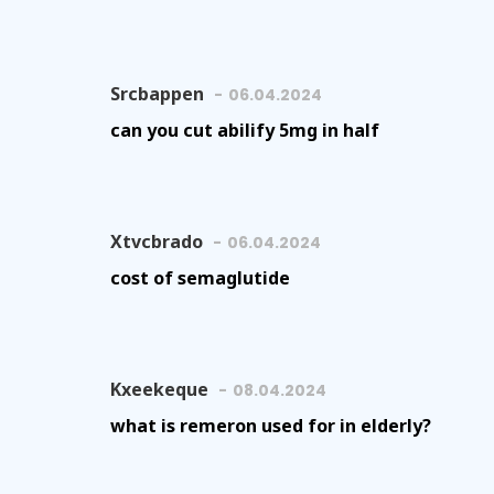
Srcbappen
06.04.2024
can you cut abilify 5mg in half
Xtvcbrado
06.04.2024
cost of semaglutide
Kxeekeque
08.04.2024
what is remeron used for in elderly?