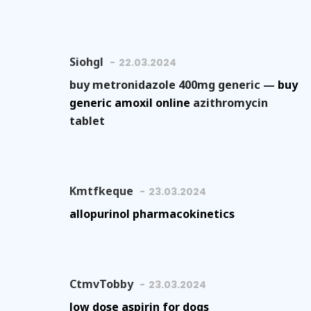
Siohgl
22.03.2024
buy metronidazole 400mg generic —
buy
generic amoxil online
azithromycin
tablet
Kmtfkeque
23.03.2024
allopurinol pharmacokinetics
CtmvTobby
23.03.2024
low dose aspirin for dogs