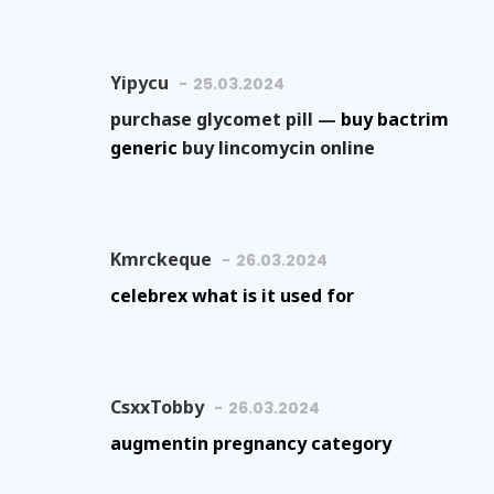
Yipycu
25.03.2024
purchase glycomet pill —
buy bactrim
generic
buy lincomycin online
Kmrckeque
26.03.2024
celebrex what is it used for
CsxxTobby
26.03.2024
augmentin pregnancy category