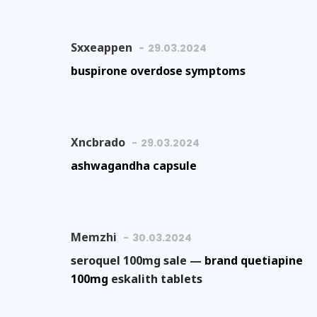
Sxxeappen
29.03.2024
buspirone overdose symptoms
Xncbrado
29.03.2024
ashwagandha capsule
Memzhi
30.03.2024
seroquel 100mg sale —
brand quetiapine
100mg
eskalith tablets