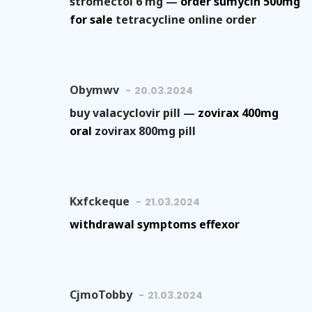
stromectol 6 mg —
order sumycin 500mg
for sale
tetracycline online order
Obymwv
20.03.2024
buy valacyclovir pill —
zovirax 400mg
oral
zovirax 800mg pill
Kxfckeque
21.03.2024
withdrawal symptoms effexor
CjmoTobby
21.03.2024