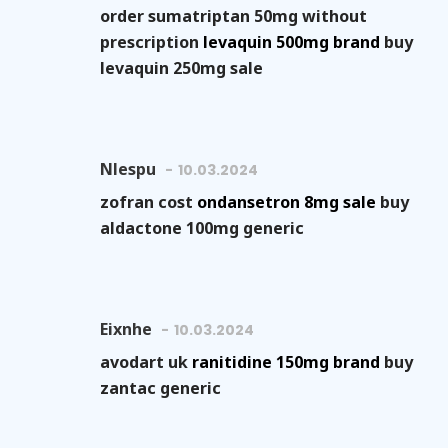
order sumatriptan 50mg without
prescription
levaquin 500mg brand
buy
levaquin 250mg sale
Nlespu
10.03.2024
zofran cost
ondansetron 8mg sale
buy
aldactone 100mg generic
Eixnhe
10.03.2024
avodart uk
ranitidine 150mg brand
buy
zantac generic