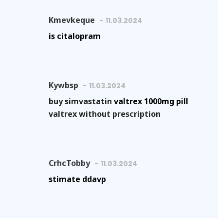
Kmevkeque
11.03.2024
is citalopram
Kywbsp
11.03.2024
buy simvastatin
valtrex 1000mg pill
valtrex without prescription
CrhcTobby
11.03.2024
stimate ddavp