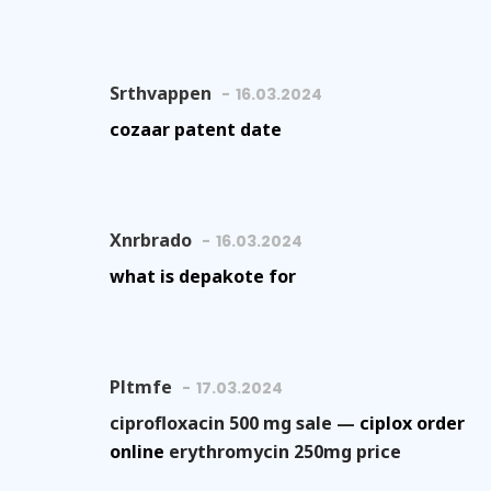
Srthvappen
16.03.2024
cozaar patent date
Xnrbrado
16.03.2024
what is depakote for
Pltmfe
17.03.2024
ciprofloxacin 500 mg sale —
ciplox order
online
erythromycin 250mg price