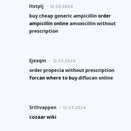
Hxtplj
12.03.2024
buy cheap generic ampicillin
order
ampicillin online
amoxicillin without
prescription
Ejexqm
12.03.2024
order propecia without prescription
forcan where to buy
diflucan online
Srthvappen
12.03.2024
cozaar wiki